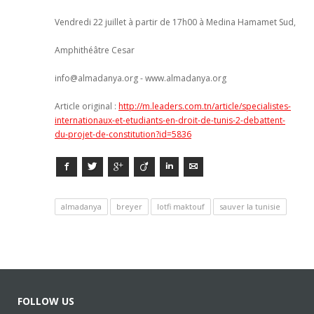
Vendredi 22 juillet à partir de 17h00 à Medina Hamamet Sud,
Amphithéâtre Cesar
info@almadanya.org
- www.almadanya.org
Article original :
http://m.leaders.com.tn/article/specialistes-
internationaux-et-etudiants-en-droit-de-tunis-2-debattent-
du-projet-de-constitution?id=5836
Facebook
Twitter
Google+
Viadeo
LinkedIn
E-mail
almadanya
breyer
lotfi maktouf
sauver la tunisie
FOLLOW US