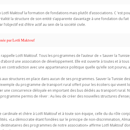
n Lotfi Maktouf la formation de fondations mais plutôt d’associations. C ‘est po
réalité la structure de son entité s’apparente davantage à une fondation du fai
l’objectif est d’être actif au sein de la société civile.
née par Lotfi Maktouf
rappelle Lotfi Maktouf. Tous les programmes de l’auteur de « Sauver la Tunisie 
 d’abord une association de développement. Elle est ouverte à toutes et à tous
en contradiction avec une appartenance politique quelle qu’elle soit pourvu, ajo
as aux structures en place dans aucun de ses programmes. Sauver la Tunisie des 
exemple du programme de transport rural offert pour les écoliers qui vivent loi
créer une concurrence déloyale en important des bus dédiés au transport rural.
 du programme permis de rêver : Au lieu de créer des nouvelles structures d’en
 cardinale et chère à Lotfi Maktouf et à toute son équipe, celle du du rôle con
ités. «La démocratie étant fondées sur le principe de non-discrimination, Alma
estinataires des programmes de notre association» affirme Lotfi Maktouf dont