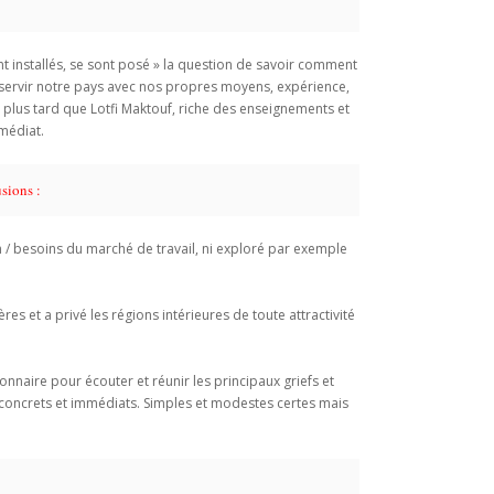
ent installés, se sont posé » la question de savoir comment
de servir notre pays avec nos propres moyens, expérience,
en plus tard que Lotfi Maktouf, riche des enseignements et
mmédiat.
sions :
 / besoins du marché de travail, ni exploré par exemple
s et a privé les régions intérieures de toute attractivité
nnaire pour écouter et réunir les principaux griefs et
 concrets et immédiats. Simples et modestes certes mais