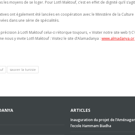
les moyens de se loger. Pour Lotfi Maktouf, c’est en effet de dignité qu’il s’agit
itiatives ont également été lancées en coopération avec le Ministère de la Culture
vées dans une série de spécialités.
précision à Lotfi Maktouf celui-ci rétorque toujours, « Visiter notre site web !) 
e nous y invite Lotfi Maktouf : Visitez le site d’Alamadanya :
www.almadanya.or
uf
sauver la tunisie
DANYA
ARTICLES
Inauguration du projet de l’Aménage
l’ecole Hammam Biadha
e