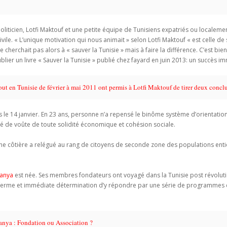
politicien, Lotfi Maktouf et une petite équipe de Tunisiens expatriés ou localem
ivile. « L’unique motivation qui nous animait » selon Lotfi Maktouf « est celle 
e cherchait pas alors à « sauver la Tunisie » mais à faire la différence. C’est bi
ublier un livre « Sauver la Tunisie » publié chez fayard en juin 2013: un succès i
tout en Tunisie de février à mai 2011 ont permis à Lotfi Maktouf de tirer deux conclu
le 14 janvier. En 23 ans, personne n’a repensé le binôme système d’orientation
clé de voûte de toute solidité économique et cohésion sociale.
e côtière a relégué au rang de citoyens de seconde zone des populations entière
anya
est née. Ses membres fondateurs ont voyagé dans la Tunisie post révolutio
la ferme et immédiate détermination d’y répondre par une série de programmes
anya : Fondation ou Association ?