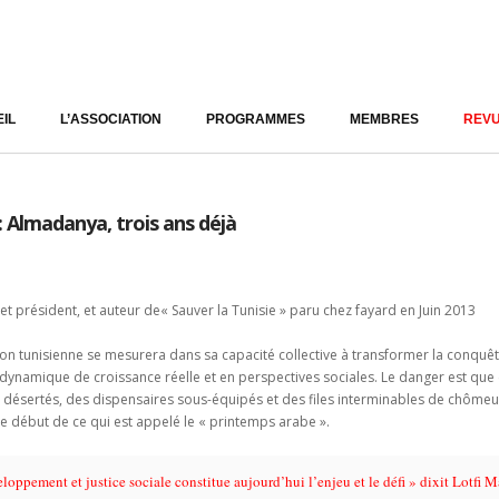
IL
L’ASSOCIATION
PROGRAMMES
MEMBRES
REVU
: Almadanya, trois ans déjà
et président, et auteur de« Sauver la Tunisie » paru chez fayard en Juin 2013
tion tunisienne se mesurera dans sa capacité collective à transformer la conquê
dynamique de croissance réelle et en perspectives sociales. Le danger est que
s désertés, des dispensaires sous-équipés et des files interminables de chômeurs
le début de ce qui est appelé le « printemps arabe ».
ppement et justice sociale constitue aujourd’hui l’enjeu et le défi » dixit Lotfi M