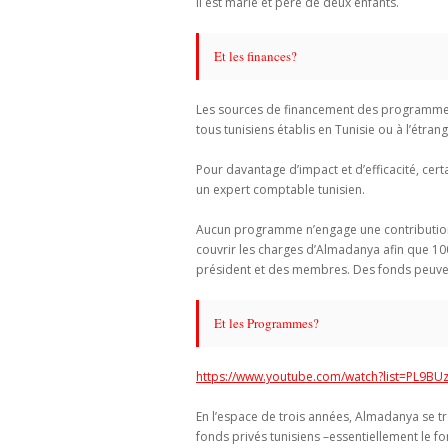
Il est marié et père de deux enfants.
Et les finances?
Les sources de financement des programmes 
tous tunisiens établis en Tunisie ou à l’étrang
Pour davantage d’impact et d’efficacité, cer
un expert comptable tunisien.
Aucun programme n’engage une contribution d
couvrir les charges d’Almadanya afin que 1
président et des membres. Des fonds peuvent
Et les Programmes?
https://www.youtube.com/watch?list=PL9
En l’espace de trois années, Almadanya se t
fonds privés tunisiens –essentiellement le fo