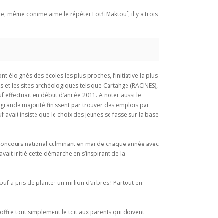
ie, même comme aime le répéter Lotfi Maktouf, il y a trois
 éloignés des écoles les plus proches, l’initiative la plus
es et les sites archéologiques tels que Cartahge (RACINES),
 effectuait en début d’année 2011. A noter aussi le
grande majorité finissent par trouver des emplois par
f avait insisté que le choix des jeunes se fasse sur la base
 concours national culminant en mai de chaque année avec
vait initié cette démarche en s’inspirant de la
uf a pris de planter un million d’arbres ! Partout en
ffre tout simplement le toit aux parents qui doivent