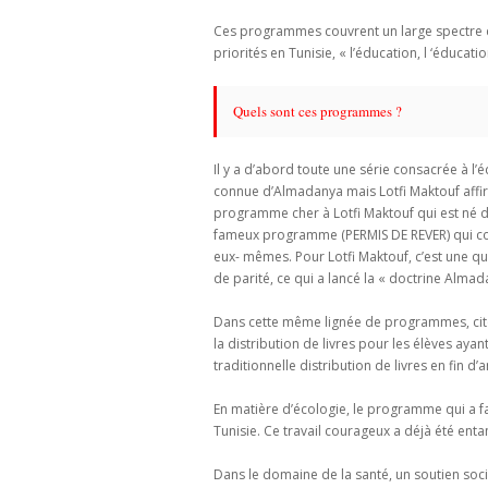
Ces programmes couvrent un large spectre du 
priorités en Tunisie, « l’éducation, l ‘éducatio
Quels sont ces programmes ?
Il y a d’abord toute une série consacrée à l’
connue d’Almadanya mais Lotfi Maktouf affirme
programme cher à Lotfi Maktouf qui est né d’
fameux programme (PERMIS DE REVER) qui con
eux- mêmes. Pour Lotfi Maktouf, c’est une que
de parité, ce qui a lancé la « doctrine Almad
Dans cette même lignée de programmes, cito
la distribution de livres pour les élèves aya
traditionnelle distribution de livres en fin d
En matière d’écologie, le programme qui a fai
Tunisie. Ce travail courageux a déjà été ent
Dans le domaine de la santé, un soutien soci