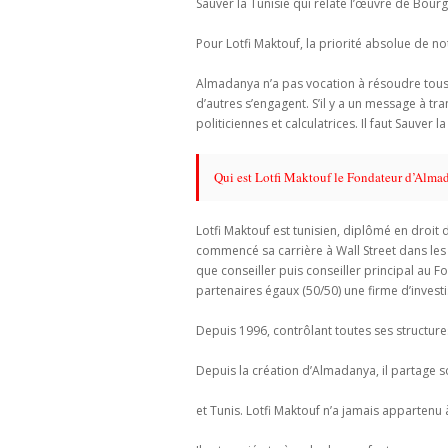
Sauver la Tunisie qui relate l’œuvre de Bour
Pour Lotfi Maktouf, la priorité absolue de n
Almadanya n’a pas vocation à résoudre tous l
d’autres s’engagent. S’il y a un message à t
politiciennes et calculatrices. Il faut Sauver 
Qui est Lotfi Maktouf le Fondateur d’Alma
Lotfi Maktouf est tunisien, diplômé en droi
commencé sa carrière à Wall Street dans les
que conseiller puis conseiller principal au
partenaires égaux (50/50) une firme d’inves
Depuis 1996, contrôlant toutes ses structures
Depuis la création d’Almadanya, il partage
et Tunis. Lotfi Maktouf n’a jamais appartenu 