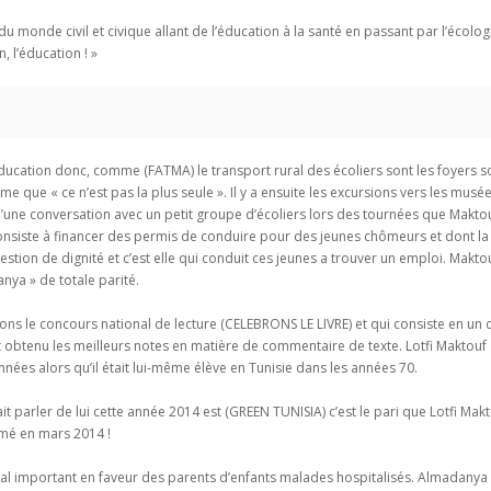
monde civil et civique allant de l’éducation à la santé en passant par l’écolog
n, l’éducation ! »
éducation donc, comme (FATMA) le transport rural des écoliers sont les foyers sont
 que « ce n’est pas la plus seule ». Il y a ensuite les excursions vers les musé
une conversation avec un petit groupe d’écoliers lors des tournées que Maktouf
siste à financer des permis de conduire pour des jeunes chômeurs et dont la 
stion de dignité et c’est elle qui conduit ces jeunes a trouver un emploi. Maktou
anya » de totale parité.
ns le concours national de lecture (CELEBRONS LE LIVRE) et qui consiste en un
nt obtenu les meilleurs notes en matière de commentaire de texte. Lotfi Maktouf a
’années alors qu’il était lui-même élève en Tunisie dans les années 70.
t parler de lui cette année 2014 est (GREEN TUNISIA) c’est le pari que Lotfi Makto
amé en mars 2014 !
al important en faveur des parents d’enfants malades hospitalisés. Almadanya o