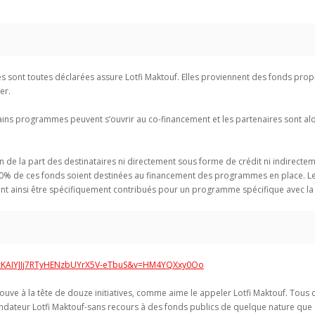
sont toutes déclarées assure Lotfi Maktouf. Elles proviennent des fonds pro
er.
tains programmes peuvent s’ouvrir au co-financement et les partenaires sont alo
e la part des destinataires ni directement sous forme de crédit ni indirectem
00% de ces fonds soient destinées au financement des programmes en place. Le
 ainsi être spécifiquement contribués pour un programme spécifique avec la ce
BUzKAIYJJj7RTyHENzbUYrX5V-eTbuS&v=HM4YQXxy0Oo
rouve à la tête de douze initiatives, comme aime le appeler Lotfi Maktouf. Tou
ndateur Lotfi Maktouf-sans recours à des fonds publics de quelque nature que ce 