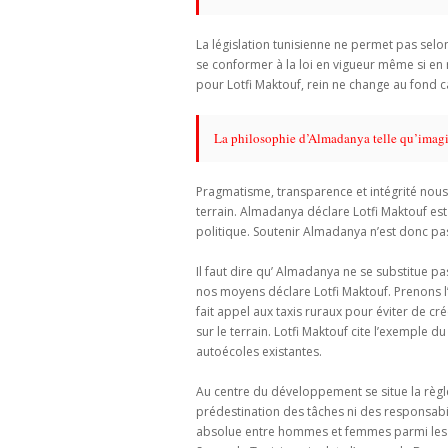
La législation tunisienne ne permet pas selo
se conformer à la loi en vigueur même si en 
pour Lotfi Maktouf, rein ne change au fond car 
La philosophie d’Almadanya telle qu’imagi
Pragmatisme, transparence et intégrité nous 
terrain. Almadanya déclare Lotfi Maktouf est
politique. Soutenir Almadanya n’est donc pas 
Il faut dire qu’ Almadanya ne se substitue p
nos moyens déclare Lotfi Maktouf. Prenons l’
fait appel aux taxis ruraux pour éviter de 
sur le terrain. Lotfi Maktouf cite l’exemple
autoécoles existantes.
Au centre du développement se situe la règle
prédestination des tâches ni des responsabil
absolue entre hommes et femmes parmi les d