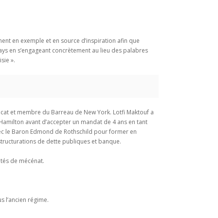
ment en exemple et en source d’inspiration afin que
r pays en s’engageant concrètement au lieu des palabres
sie ».
Avocat et membre du Barreau de New York. Lotfi Maktouf a
 Hamilton avant d’accepter un mandat de 4 ans en tant
avec le Baron Edmond de Rothschild pour former en
structurations de dette publiques et banque.
vités de mécénat.
s l’ancien régime.