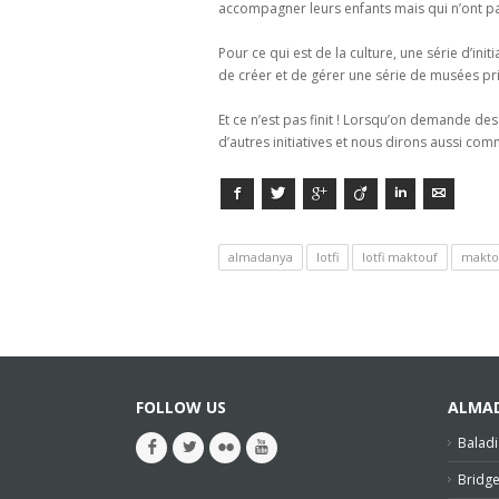
accompagner leurs enfants mais qui n’ont pas 
Pour ce qui est de la culture, une série d’in
de créer et de gérer une série de musées pri
Et ce n’est pas finit ! Lorsqu’on demande des 
d’autres initiatives et nous dirons aussi comm
Facebook
Twitter
Google+
Viadeo
LinkedIn
E-mail
almadanya
lotfi
lotfi maktouf
makto
FOLLOW US
ALMA
Baladi
Bridg