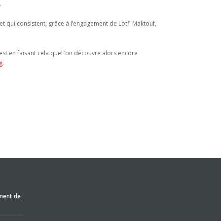
.
 et qui consistent, grâce à l’engagement de Lotfi Maktouf,
C’est en faisant cela quel ‘on découvre alors encore
g
.
ment de