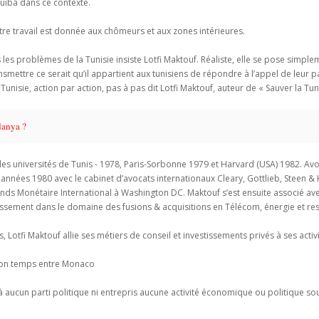
guiba dans ce contexte.
otre travail est donnée aux chômeurs et aux zones intérieures.
es problèmes de la Tunisie insiste Lotfi Maktouf. Réaliste, elle se pose simple
ransmettre ce serait qu’il appartient aux tunisiens de répondre à l’appel de leu
la Tunisie, action par action, pas à pas dit Lotfi Maktouf, auteur de « Sauver la Tuni
danya ?
t des universités de Tunis - 1978, Paris-Sorbonne 1979 et Harvard (USA) 1982. 
 années 1980 avec le cabinet d’avocats internationaux Cleary, Gottlieb, Steen &
 Fonds Monétaire International à Washington DC. Maktouf s’est ensuite associé 
tissement dans le domaine des fusions & acquisitions en Télécom, énergie et re
, Lotfi Maktouf allie ses métiers de conseil et investissements privés à ses acti
 son temps entre Monaco
à aucun parti politique ni entrepris aucune activité économique ou politique sou