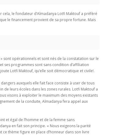
ur cela, le fondateur d’Almadanya Lotfi Maktouf a préféré
t que le financement provient de sa propre fortune. Mais
» sont opérationnels et sont nés de la constatation sur le
 et ses programmes sont sans condition d’affiliation
ute Lotfi Maktouf, qu’elle soit démocratique et civile!.
dangers auxquels elle fait face consiste à user de tous
n de leurs écoles dans les zones rurales. Lotfi Maktouf a
 Nous visons à exploiter le maximum des moyens existants
seignement de la conduite, Almadanya fera appel aux
joint et égal de l’homme et de la femme sans
danya en fait son principe. « Nous exigeons la parité
 ce thème figure en place d’honneur dans son livre