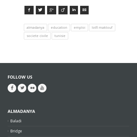
Facebook
Twitter
Google+
Viadeo
LinkedIn
E-mail
almadanya
education
emploi
lotfi maktouf
societe civile
tunisie
FOLLOW US
ALMADANYA
Baladi
Bridge