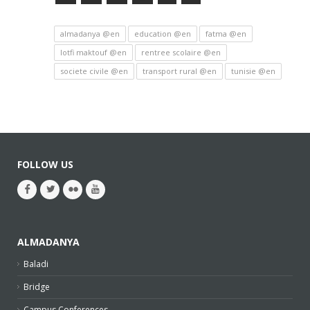
almadanya @en
education @en
fatma @en
lotfi maktouf @en
rentree scolaire @en
societe civile @en
transport rural @en
tunisie @en
FOLLOW US
ALMADANYA
Baladi
Bridge
Campus Conferences