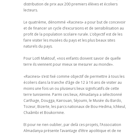
distribution de prix aux 200 premiers élèves et écoliers
lecteurs.
Le quatrième, dénommé «Racines» a pour but de concevoir
et de financer un cycle d’excursions et de sensibilisation au
profit de la population scolaire rurale. L’objectif est de les
faire visiter les musées du pays et les plus beaux sites
naturels du pays.
Pour Lotfi Maktouf, «nos enfants doivent savoir de quelle
terre ils viennent pour mieux se mesurer au monde».
«Racines» s’est fixé comme objectif de permettre à tous les
écoliers dans la tranche d’âge de 12 à 16 ans de visiter au
moins une fois un ou plusieurs lieux significatifs de cette
terre tunisienne. Parmi ces lieux, Almadanya a sélectionné
Carthage, Dougga, Kairouan, Séjoumi, le Musée du Bardo,
Tozeur, Bizerte, les parcs nationaux de Bou-Hedma, Ichkeul,
Chaâmbi et Boukornine.
Et pour ne rien oublier, par delà ces projets, l’Association
Almadanya présente l’avantage d’être apolitique et de ne