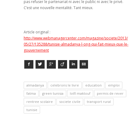
pas refuser le partenariat ni avec le public ni avec le privé.
C’est une nouvelle mentalité. Tant mieux.
Article original :
http://www.webmanagercenter.com/magazine/societe/2013/
05/27/135288/tunisie-almadanya-l-ong-qui-fait-mieux-que-le-
gouvernement
Facebook
Twitter
Google+
Viadeo
LinkedIn
E-mail
almadanya
celebrons le livre
education
emploi
fatma
green tunisia
lotfi maktouf
permis de rever
rentree scolaire
societe civile
transport rural
tunisie