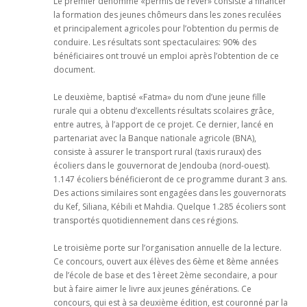
Le premier dénommé «permis de rêver» consiste à financer
la formation des jeunes chômeurs dans les zones reculées
et principalement agricoles pour l’obtention du permis de
conduire. Les résultats sont spectaculaires: 90% des
bénéficiaires ont trouvé un emploi après l’obtention de ce
document.
Le deuxième, baptisé «Fatma» du nom d’une jeune fille
rurale qui a obtenu d’excellents résultats scolaires grâce,
entre autres, à l’apport de ce projet. Ce dernier, lancé en
partenariat avec la Banque nationale agricole (BNA),
consiste à assurer le transport rural (taxis ruraux) des
écoliers dans le gouvernorat de Jendouba (nord-ouest).
1.147 écoliers bénéficieront de ce programme durant 3 ans.
Des actions similaires sont engagées dans les gouvernorats
du Kef, Siliana, Kébili et Mahdia. Quelque 1.285 écoliers sont
transportés quotidiennement dans ces régions.
Le troisième porte sur l’organisation annuelle de la lecture.
Ce concours, ouvert aux élèves des 6ème et 8ème années
de l’école de base et des 1èreet 2ème secondaire, a pour
but à faire aimer le livre aux jeunes générations. Ce
concours, qui est à sa deuxième édition, est couronné par la