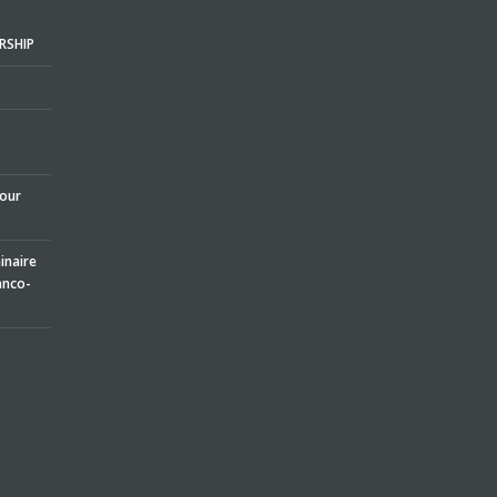
RSHIP
pour
naire
anco-