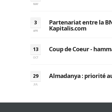
MAY
Partenariat entre la B
3
Kapitalis.com
APR
Coup de Coeur - ham
13
OCT
Almadanya : priorité a
29
JUL