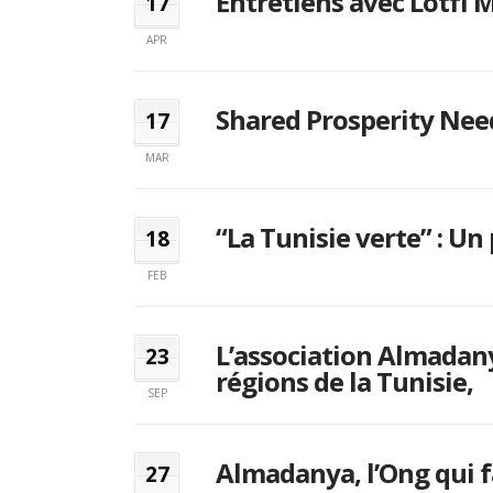
Entretiens avec Lotfi 
17
APR
Shared Prosperity Nee
17
MAR
“La Tunisie verte” : Un
18
FEB
L’association Almadany
23
régions de la Tunisie,
SEP
Almadanya, l’Ong qui
27