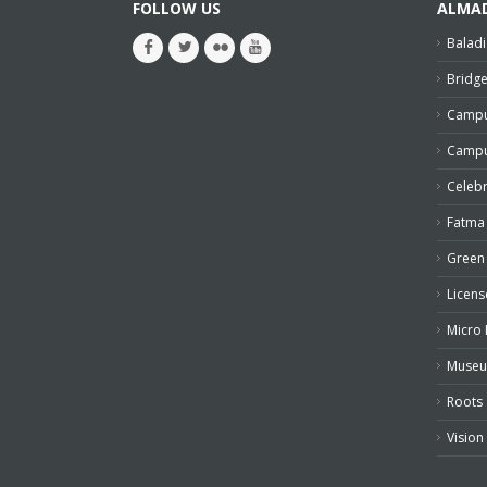
FOLLOW US
ALMA
Baladi
Bridg
Campu
Campu
Celeb
Fatma
Green 
Licens
Micro 
Muse
Roots
Vision