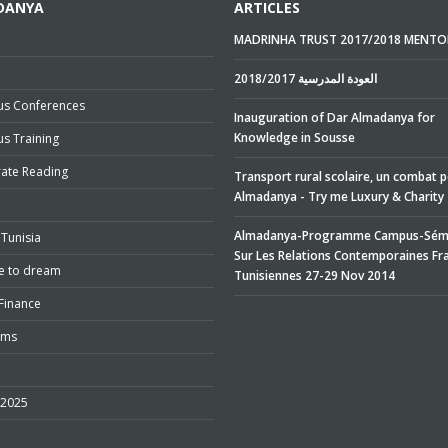
DANYA
ARTICLES
MADRINHA TRUST 2017/2018 MENTO
e
2018/2017 العودة المدرسية
s Conferences
Inauguration of Dar Almadanya for
Knowledge in Sousse
s Training
rate Reading
Transport rural scolaire, un combat 
Almadanya - Try me Luxury & Charity
Almadanya-Programme Campus-Sémi
Tunisia
Sur Les Relations Contemporaines Fr
e to dream
Tunisiennes 27-29 Nov 2014
Finance
ums
 2025