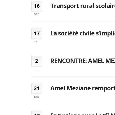
Transport rural scolai
16
DEC
La société civile s’imp
17
SEP
RENCONTRE: AMEL MEZ
2
JUL
Amel Meziane remporte 
21
JUN