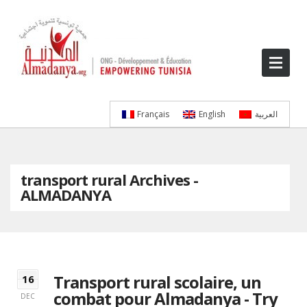
العربية
English
Français
transport rural Archives -
ALMADANYA
Transport rural scolaire, un
16
combat pour Almadanya - Try
DEC