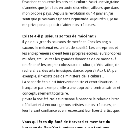
favoriser et soutenir les arts et la culture. Voici une vingtaine
d’années que je le fais en toute discrétion, ailleurs que dans
mon propre pays. Depuis la révolution du 14 janvier, j’ai
senti que je pouvais agir sans inquiétude. Aujourd’hui, je ne
me prive pas du plaisir d’aider nos créateurs.
Existe-t-il plusieurs sortes de mécénat ?
Il y a deux grands courants de mécénat. Chez les anglo-
saxons, le mécénat est un fait de société. Les entreprises et
les entrepreneurs créent leurs propres écoles, leurs propres
musées, etc. Toutes les grandes dynasties de ce monde-là
ont financé les projets colossaux de culture, d’éducation, de
recherches, des arts (musique, dance, opéra). Aux USA, par
exemple, il n’existe pas de ministère de la culture…
La seconde école est interventionniste et centralisatrice. La
française par exemple, elle a une approche centralisatrice et
conceptuellement totalitaire.
J’invite la société civile tunisienne à prendre le relais de l’Etat
défaillant et à encourager nos artistes et nos créateurs, en
leur faisant confiance et en respectant leur liberté artistique.
Vous qui êtes diplômé de Harvard et membre du
barreau de New York, agissez-vous, en tant que