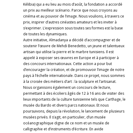
Kélibia) qui a eu lieu au mois d’août, la fondation a accordé
un prix au meilleur scénario. Parce que nous croyons au
cinéma et au pouvoir de l’image. Nous voulions, à travers ce
prix, inspirer d’autres cinéastes amateurs et les inviter à
s’exprimer. L’expression sous toutes ses formes est la base
de toutes les dynamiques.
Autre initiative, Almadanya a décidé d’accompagner et de
soutenir l’œuvre de Mehdi Benedetto, un jeune et talentueux
artisan qui utilise la pierre et le marbre tunisiens. Il est
appelé à exposer ses œuvres en Europe et à participer à
des concours internationaux. Cette action a pour but
d’encourager la création, et de promouvoir l’image de notre
pays à l’échelle internationale. Dans ce projet, nous sommes
à la croisée des métiers d’art : la sculpture et l’artisanat.
Nous organisons également un concours de lecture,
permettant à des écoliers âgés de 12 à 16 ans de visiter des
lieux importants de la culture tunisienne tels que Carthage, le
musée du Bardo et divers parcs nationaux. Et nous
poursuivons, depuis la révolution, le lancement de plusieurs
musées privés. Il s’agit, en particulier, d’un musée
océanographique digne de ce nom et un musée de
calligraphie et d’instruments d’écriture. En avide