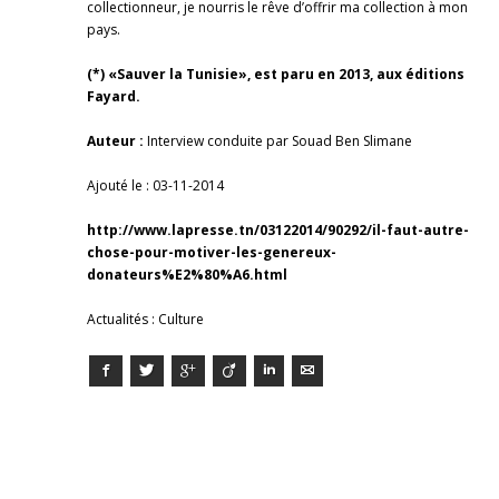
collectionneur, je nourris le rêve d’offrir ma collection à mon
pays.
(*) «Sauver la Tunisie», est paru en 2013, aux éditions
Fayard.
Auteur :
Interview conduite par Souad Ben Slimane
Ajouté le : 03-11-2014
http://www.lapresse.tn/03122014/90292/il-faut-autre-
chose-pour-motiver-les-genereux-
donateurs%E2%80%A6.html
Actualités : Culture
Facebook
Twitter
Google+
Viadeo
LinkedIn
E-mail