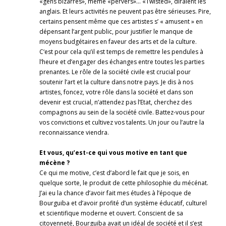
«gens bizarres», même «pervers»… «Twisted», diraient les
anglais. Et leurs activités ne peuvent pas être sérieuses. Pire,
certains pensent même que ces artistes s’ « amusent » en
dépensant l’argent public, pour justifier le manque de
moyens budgétaires en faveur des arts et de la culture.
C‘est pour cela qu’il est temps de remettre les pendules à
l’heure et d’engager des échanges entre toutes les parties
prenantes. Le rôle de la société civile est crucial pour
soutenir l’art et la culture dans notre pays. Je dis à nos
artistes, foncez, votre rôle dans la société et dans son
devenir est crucial, n’attendez pas l’Etat, cherchez des
compagnons au sein de la société civile. Battez-vous pour
vos convictions et cultivez vos talents. Un jour ou l’autre la
reconnaissance viendra.
Et vous, qu’est-ce qui vous motive en tant que
mécène ?
Ce qui me motive, c’est d’abord le fait que je sois, en
quelque sorte, le produit de cette philosophie du mécénat.
J’ai eu la chance d’avoir fait mes études à l’époque de
Bourguiba et d’avoir profité d’un système éducatif, culturel
et scientifique moderne et ouvert. Conscient de sa
citoyenneté, Bourguiba avait un idéal de société et il s’est