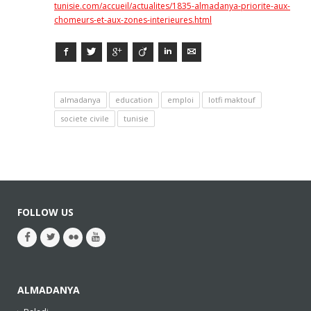
tunisie.com/accueil/actualites/1835-almadanya-priorite-aux-
chomeurs-et-aux-zones-interieures.html
Facebook
Twitter
Google+
Viadeo
LinkedIn
E-mail
almadanya
education
emploi
lotfi maktouf
societe civile
tunisie
FOLLOW US
ALMADANYA